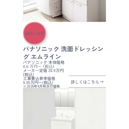
68
%
OFF
パナソニック 洗面ドレッシン
グ エムライン
パナソニック
本体価格
6.6
万円〜
(税込)
メーカー定価 20.9万円
(税込)
工事費込参考価格
詳しくはこちら
9.95万円〜(税込)
※2026年4月時点の価格