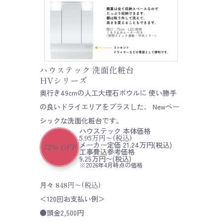
ハウステック 洗面化粧台
HVシリーズ
奥行き49cmの人工大理石ボウルに 使い勝手
の良いドライエリアをプラスした、 Newベー
シックな洗面化粧台です。
ハウステック
本体価格
5.95
万円〜
(税込)
メーカー定価 21.24万円(税込)
72
%
OFF
工事費込参考価格
9.25万円〜(税込)
※2026年4月時点の価格
月々
848
円〜
(税込)
＜120回お支払い例＞
●頭金2,500円